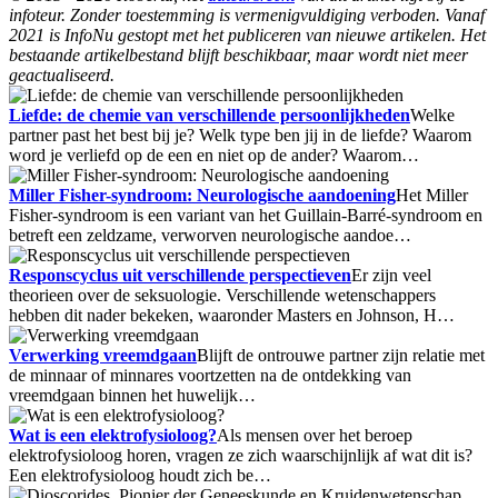
infoteur. Zonder toestemming is vermenigvuldiging verboden. Vanaf
2021 is InfoNu gestopt met het publiceren van nieuwe artikelen. Het
bestaande artikelbestand blijft beschikbaar, maar wordt niet meer
geactualiseerd.
Liefde: de chemie van verschillende persoonlijkheden
Welke
partner past het best bij je? Welk type ben jij in de liefde? Waarom
word je verliefd op de een en niet op de ander? Waarom…
Miller Fisher-syndroom: Neurologische aandoening
Het Miller
Fisher-syndroom is een variant van het Guillain-Barré-syndroom en
betreft een zeldzame, verworven neurologische aandoe…
Responscyclus uit verschillende perspectieven
Er zijn veel
theorieen over de seksuologie. Verschillende wetenschappers
hebben dit nader bekeken, waaronder Masters en Johnson, H…
Verwerking vreemdgaan
Blijft de ontrouwe partner zijn relatie met
de minnaar of minnares voortzetten na de ontdekking van
vreemdgaan binnen het huwelijk…
Wat is een elektrofysioloog?
Als mensen over het beroep
elektrofysioloog horen, vragen ze zich waarschijnlijk af wat dit is?
Een elektrofysioloog houdt zich be…