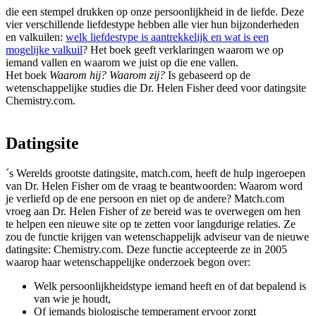
die een stempel drukken op onze persoonlijkheid in de liefde. Deze
vier verschillende liefdestype hebben alle vier hun bijzonderheden
en valkuilen:
welk liefdestype is aantrekkelijk en wat is een
mogelijke valkuil
? Het boek geeft verklaringen waarom we op
iemand vallen en waarom we juist op die ene vallen.
Het boek
Waarom hij? Waarom zij?
Is gebaseerd op de
wetenschappelijke studies die Dr. Helen Fisher deed voor datingsite
Chemistry.com.
Datingsite
´s Werelds grootste datingsite, match.com, heeft de hulp ingeroepen
van Dr. Helen Fisher om de vraag te beantwoorden: Waarom word
je verliefd op de ene persoon en niet op de andere? Match.com
vroeg aan Dr. Helen Fisher of ze bereid was te overwegen om hen
te helpen een nieuwe site op te zetten voor langdurige relaties. Ze
zou de functie krijgen van wetenschappelijk adviseur van de nieuwe
datingsite: Chemistry.com. Deze functie accepteerde ze in 2005
waarop haar wetenschappelijke onderzoek begon over:
Welk persoonlijkheidstype iemand heeft en of dat bepalend is
van wie je houdt,
Of iemands biologische temperament ervoor zorgt