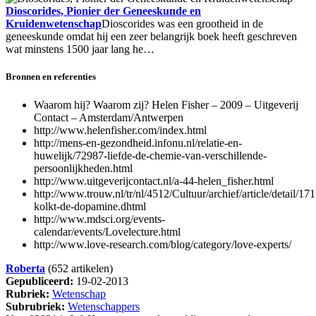
Dioscorides, Pionier der Geneeskunde en
Kruidenwetenschap
Dioscorides was een grootheid in de
geneeskunde omdat hij een zeer belangrijk boek heeft geschreven
wat minstens 1500 jaar lang he…
Bronnen en referenties
Waarom hij? Waarom zij? Helen Fisher – 2009 – Uitgeverij
Contact – Amsterdam/Antwerpen
http://www.helenfisher.com/index.html
http://mens-en-gezondheid.infonu.nl/relatie-en-
huwelijk/72987-liefde-de-chemie-van-verschillende-
persoonlijkheden.html
http://www.uitgeverijcontact.nl/a-44-helen_fisher.html
http://www.trouw.nl/tr/nl/4512/Cultuur/archief/article/detail/
kolkt-de-dopamine.dhtml
http://www.mdsci.org/events-
calendar/events/Lovelecture.html
http://www.love-research.com/blog/category/love-experts/
Roberta
(652 artikelen)
Gepubliceerd:
19-02-2013
Rubriek:
Wetenschap
Subrubriek:
Wetenschappers