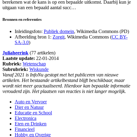
berekenen wat de kans is op een bepaalde uitkomst. Daarbij kun je
uitgaan van een bepaald aantal succ…
Bronnen en referenties
Inleidingsfoto:
Publiek domein
, Wikimedia Commons (PD)
Afbeelding bron 1:
Zorgit
, Wikimedia Commons (
CC BY-
SA-3.0
)
Juliaheerink
(77 artikelen)
Laatste update:
22-01-2014
Rubriek:
Wetenschap
Subrubriek:
Wiskunde
Vanaf 2021 is InfoNu gestopt met het publiceren van nieuwe
artikelen. Het bestaande artikelbestand blijft beschikbaar, maar
wordt niet meer geactualiseerd. Hierdoor kan bepaalde informatie
verouderd zijn. Het plaatsen van reacties is niet langer mogelijk.
Auto en Vervoer
Dier en Natuur
Educatie en School
Electronica
Eten en Drinken
Financieel
Hobby en Overige