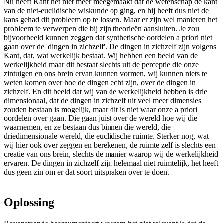
Nu heeft Kant het niet meer meegemaakt dat de wetenschap de kant
van de niet-euclidische wiskunde op ging, en hij heeft dus niet de
kans gehad dit probleem op te lossen. Maar er zijn wel manieren het
probleem te verwerpen die bij zijn theorieën aansluiten. Je zou
bijvoorbeeld kunnen zeggen dat synthetische oordelen a priori niet
gaan over de 'dingen in zichzelf'. De dingen in zichzelf zijn volgens
Kant, dat, wat werkelijk bestaat. Wij hebben een beeld van de
werkelijkheid maar dit bestaat slechts uit de perceptie die onze
zintuigen en ons brein ervan kunnen vormen, wij kunnen niets te
weten komen over hoe de dingen echt zijn, over de dingen in
zichzelf. En dit beeld dat wij van de werkelijkheid hebben is drie
dimensionaal, dat de dingen in zichzelf uit veel meer dimensies
zouden bestaan is mogelijk, maar dit is niet waar onze a priori
oordelen over gaan. Die gaan juist over de wereld hoe wij die
waarnemen, en ze bestaan dus binnen die wereld, die
driedimensionale wereld, die euclidische ruimte. Sterker nog, wat
wij hier ook over zeggen en berekenen, de ruimte zelf is slechts een
creatie van ons brein, slechts de manier waarop wij de werkelijkheid
ervaren. De dingen in zichzelf zijn helemaal niet ruimtelijk, het heeft
dus geen zin om er dat soort uitspraken over te doen.
Oplossing