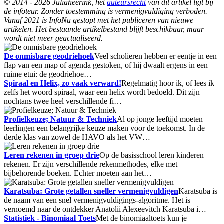
© 2014 - 2026 Juliaheerink, het
auteursrecht
van dit artikel ligt bij
de infoteur. Zonder toestemming is vermenigvuldiging verboden.
Vanaf 2021 is InfoNu gestopt met het publiceren van nieuwe
artikelen. Het bestaande artikelbestand blijft beschikbaar, maar
wordt niet meer geactualiseerd.
De onmisbare geodriehoek
Veel scholieren hebben er eentje in een
flap van een map of agenda gestoken, of hij dwaalt ergens in een
ruime etui: de geodriehoe…
Spiraal en Helix, zo vaak verward!
Regelmatig hoor ik, of lees ik
zelfs het woord spiraal, waar een helix wordt bedoeld. Dit zijn
nochtans twee heel verschillende fi…
Profielkeuze; Natuur & Techniek
Al op jonge leeftijd moeten
leerlingen een belangrijke keuze maken voor de toekomst. In de
derde klas van zowel de HAVO als het VW…
Leren rekenen in groep drie
Op de basisschool leren kinderen
rekenen. Er zijn verschillende rekenmethodes, elke met
bijbehorende boeken. Echter moeten aan het…
Karatsuba: Grote getallen sneller vermenigvuldigen
Karatsuba is
de naam van een snel vermenigvuldigings-algoritme. Het is
vernoemd naar de ontdekker Anatolii Alexeevitch Karatsuba i…
Statistiek - Binomiaal Toets
Met de binomiaaltoets kun je