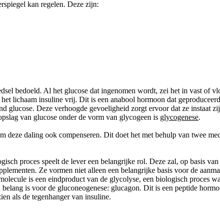
spiegel kan regelen. Deze zijn:
l bedoeld. Al het glucose dat ingenomen wordt, zei het in vast of vloe
t het lichaam insuline vrij. Dit is een anabool hormoon dat geproducee
rend glucose. Deze verhoogde gevoeligheid zorgt ervoor dat ze instaat 
opslag van glucose onder de vorm van glycogeen is
glycogenese
.
haam deze daling ook compenseren. Dit doet het met behulp van twee m
gisch proces speelt de lever een belangrijke rol. Deze zal, op basis 
upplementen. Ze vormen niet alleen een belangrijke basis voor de aanma
molecule is een eindproduct van de glycolyse, een biologisch proces w
 belang is voor de gluconeogenese: glucagon. Dit is een peptide horm
ien als de tegenhanger van insuline.