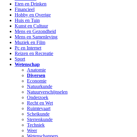
Eten en Drinken
Financieel
Hobby en Overige
Huis en Tuin
Kunst en Cultuur
Mens en Gezondheid
Mens en Samenleving
Muziek en Film
Pc en Internet
Reizen en Recreatie
Sport
Wetenschap
Anatomie
Diversen
Economie
Natuurkunde
Natuurverschijnselen
Onderzoek
Recht en Wet
Ruimtevaart
Scheikunde
Sterrenkunde
Techniek
Weer
Wetenschappers