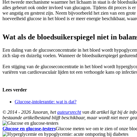
Het tweede mechanisme waarmee het lichaam in staat is de bloedsuiker
alles gebeurt ook onder invloed van glucagon. Tijdens dit proces is 
we angstig en gestrest zijn. Neem bijvoorbeeld het zien van een grote h
hoeveelheid glucose in het bloed is er meer energie beschikbaar, waar
Wat als de bloedsuikerspiegel niet in balans
Een daling van de glucoseconcentratie in het bloed wordt hypoglyc
zich slap en duizelig voelen. Wanneer de bloedsuikerspiegel gedurende
Een stijging van de glucoseconcentratie in het bloed wordt hypergly
variëren van cardiovasculair lijden tot een verhoogde kans op infecties
Lees verder
Glucose-intolerantie: wat is dat?
© 2014 - 2026 Jusoran, het
auteursrecht
van dit artikel ligt bij de 
bestaande artikelbestand blijft beschikbaar, maar wordt niet meer gea
Glucose en glucose-testers
Glucose meten we om te zien of onze bloed