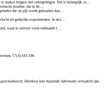
 te maken krijgen met ontregelingen. Het is belangrijk vo…
 hormoon insuline, dat in de…
 gehaltes die op pijl wordt gehouden dan…
evlucht tot gedachte-experimenten. In dez…
reemd, want in zuivere vorm ontbrandt f…
pectrum, 17(3):183-190.
 geactualiseerd. Hierdoor kan bepaalde informatie verouderd zijn.