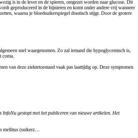
wezig is in de lever en de spieren, omgezet worden naar glucose. Dit
wordt geproduceerd in de bijnieren en komt onder andere vrij wanneer
zetten, waarna je bloedsuikerspiegel drastisch stijgt. Door de grotere
 algemeen snel waargenomen. Zo zal iemand die hypoglycemisch is,
ot coma.
omen van deze ziektetoestand vaak pas laattijdig op. Deze symptomen
is InfoNu gestopt met het publiceren van nieuwe artikelen. Het
es mellitus (suikerz…