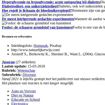
Hyperglycemie en hypoglycemie: acute ontsporing bij diabetes
Dia
Diabetesdieet, een suikerziektedieet
Diabetes, ook wel suikerziekte 
Hoe regelt je lichaam de bloedsuikerspiegel?
Hormonen zijn van gro
De meest intrigerende gedachte-experimenten
Wanneer de aardse we
Fosfor: de schaarse grondstof van kunstmest
Fosfor is een van de 
Bronnen en referenties
Inleidingsfoto:
Humusak
, Pixabay
http://www.natuurlijkerwijs.com/
Aronoff S., Berkowitz K., Shreiner B., Want L. (2004). Glucos
Jusoran
(27 artikelen)
Laatste update:
15-03-2018
Rubriek:
Wetenschap
Subrubriek:
Diversen
Vanaf 2021 is InfoNu gestopt met het publiceren van nieuwe artikelen
Het plaatsen van reacties is niet langer mogelijk.
Auto en Vervoer
Dier en Natuur
Educatie en School
Electronica