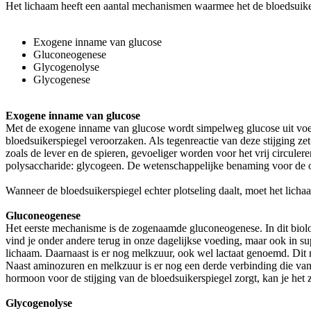
Het lichaam heeft een aantal mechanismen waarmee het de bloedsuiker
Exogene inname van glucose
Gluconeogenese
Glycogenolyse
Glycogenese
Exogene inname van glucose
Met de exogene inname van glucose wordt simpelweg glucose uit voedse
bloedsuikerspiegel veroorzaken. Als tegenreactie van deze stijging ze
zoals de lever en de spieren, gevoeliger worden voor het vrij circule
polysaccharide: glycogeen. De wetenschappelijke benaming voor de 
Wanneer de bloedsuikerspiegel echter plotseling daalt, moet het lic
Gluconeogenese
Het eerste mechanisme is de zogenaamde gluconeogenese. In dit biolo
vind je onder andere terug in onze dagelijkse voeding, maar ook in s
lichaam. Daarnaast is er nog melkzuur, ook wel lactaat genoemd. Dit 
Naast aminozuren en melkzuur is er nog een derde verbinding die van
hormoon voor de stijging van de bloedsuikerspiegel zorgt, kan je het z
Glycogenolyse