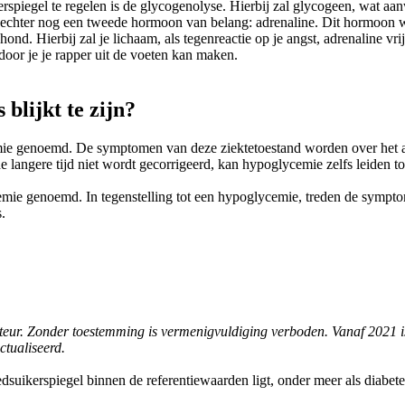
spiegel te regelen is de glycogenolyse. Hierbij zal glycogeen, wat aan
er echter nog een tweede hormoon van belang: adrenaline. Dit hormoon 
ond. Hierbij zal je lichaam, als tegenreactie op je angst, adrenaline vrij
door je je rapper uit de voeten kan maken.
 blijkt te zijn?
emie genoemd. De symptomen van deze ziektetoestand worden over het
 langere tijd niet wordt gecorrigeerd, kan hypoglycemie zelfs leiden t
cemie genoemd. In tegenstelling tot een hypoglycemie, treden de sympt
.
infoteur. Zonder toestemming is vermenigvuldiging verboden. Vanaf 2021 
ctualiseerd.
suikerspiegel binnen de referentiewaarden ligt, onder meer als diabet