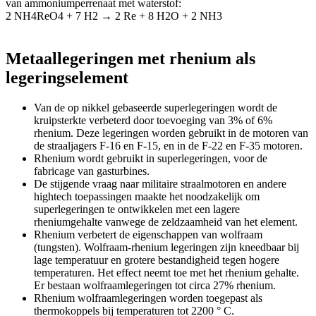
van ammoniumperrenaat met waterstof:
2 NH4ReO4 + 7 H2 → 2 Re + 8 H2O + 2 NH3
Metaallegeringen met rhenium als
legeringselement
Van de op nikkel gebaseerde superlegeringen wordt de
kruipsterkte verbeterd door toevoeging van 3% of 6%
rhenium. Deze legeringen worden gebruikt in de motoren van
de straaljagers F-16 en F-15, en in de F-22 en F-35 motoren.
Rhenium wordt gebruikt in superlegeringen, voor de
fabricage van gasturbines.
De stijgende vraag naar militaire straalmotoren en andere
hightech toepassingen maakte het noodzakelijk om
superlegeringen te ontwikkelen met een lagere
rheniumgehalte vanwege de zeldzaamheid van het element.
Rhenium verbetert de eigenschappen van wolfraam
(tungsten). Wolfraam-rhenium legeringen zijn kneedbaar bij
lage temperatuur en grotere bestandigheid tegen hogere
temperaturen. Het effect neemt toe met het rhenium gehalte.
Er bestaan wolfraamlegeringen tot circa 27% rhenium.
Rhenium wolfraamlegeringen worden toegepast als
thermokoppels bij temperaturen tot 2200 ° C.