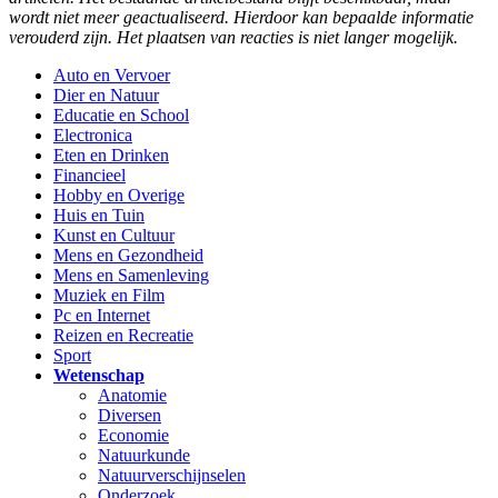
wordt niet meer geactualiseerd. Hierdoor kan bepaalde informatie
verouderd zijn. Het plaatsen van reacties is niet langer mogelijk.
Auto en Vervoer
Dier en Natuur
Educatie en School
Electronica
Eten en Drinken
Financieel
Hobby en Overige
Huis en Tuin
Kunst en Cultuur
Mens en Gezondheid
Mens en Samenleving
Muziek en Film
Pc en Internet
Reizen en Recreatie
Sport
Wetenschap
Anatomie
Diversen
Economie
Natuurkunde
Natuurverschijnselen
Onderzoek