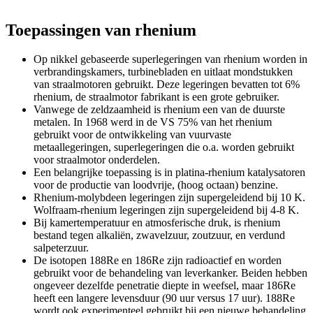
Toepassingen van rhenium
Op nikkel gebaseerde superlegeringen van rhenium worden in
verbrandingskamers, turbinebladen en uitlaat mondstukken
van straalmotoren gebruikt. Deze legeringen bevatten tot 6%
rhenium, de straalmotor fabrikant is een grote gebruiker.
Vanwege de zeldzaamheid is rhenium een van de duurste
metalen. In 1968 werd in de VS 75% van het rhenium
gebruikt voor de ontwikkeling van vuurvaste
metaallegeringen, superlegeringen die o.a. worden gebruikt
voor straalmotor onderdelen.
Een belangrijke toepassing is in platina-rhenium katalysatoren
voor de productie van loodvrije, (hoog octaan) benzine.
Rhenium-molybdeen legeringen zijn supergeleidend bij 10 K.
Wolfraam-rhenium legeringen zijn supergeleidend bij 4-8 K.
Bij kamertemperatuur en atmosferische druk, is rhenium
bestand tegen alkaliën, zwavelzuur, zoutzuur, en verdund
salpeterzuur.
De isotopen 188Re en 186Re zijn radioactief en worden
gebruikt voor de behandeling van leverkanker. Beiden hebben
ongeveer dezelfde penetratie diepte in weefsel, maar 186Re
heeft een langere levensduur (90 uur versus 17 uur). 188Re
wordt ook experimenteel gebruikt bij een nieuwe behandeling