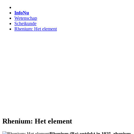
InfoNu
Wetenschap
Scheikunde
Rhenium: Het element
Rhenium: Het element
Rhenium (Re) ontdekt in 1925, rhenium