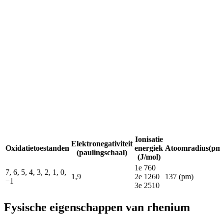
Ionisatie
Elektronegativiteit
Oxidatietoestanden
energiek
Atoomradius(p
(paulingschaal)
(J/mol)
1e 760
7, 6, 5, 4, 3, 2, 1, 0,
1,9
2e 1260
137 (pm)
−1
3e 2510
Fysische eigenschappen van rhenium