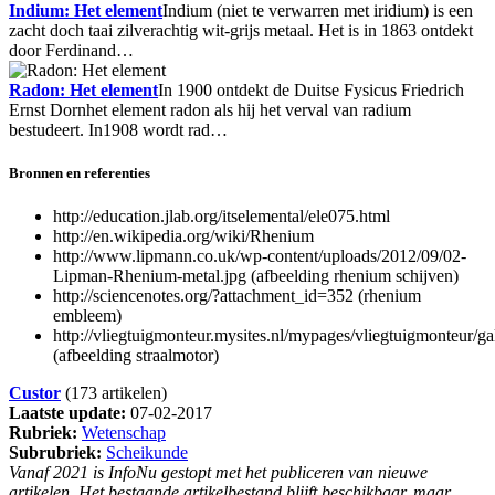
Indium: Het element
Indium (niet te verwarren met iridium) is een
zacht doch taai zilverachtig wit-grijs metaal. Het is in 1863 ontdekt
door Ferdinand…
Radon: Het element
In 1900 ontdekt de Duitse Fysicus Friedrich
Ernst Dornhet element radon als hij het verval van radium
bestudeert. In1908 wordt rad…
Bronnen en referenties
http://education.jlab.org/itselemental/ele075.html
http://en.wikipedia.org/wiki/Rhenium
http://www.lipmann.co.uk/wp-content/uploads/2012/09/02-
Lipman-Rhenium-metal.jpg (afbeelding rhenium schijven)
http://sciencenotes.org/?attachment_id=352 (rhenium
embleem)
http://vliegtuigmonteur.mysites.nl/mypages/vliegtuigmonteur/ga
(afbeelding straalmotor)
Custor
(173 artikelen)
Laatste update:
07-02-2017
Rubriek:
Wetenschap
Subrubriek:
Scheikunde
Vanaf 2021 is InfoNu gestopt met het publiceren van nieuwe
artikelen. Het bestaande artikelbestand blijft beschikbaar, maar