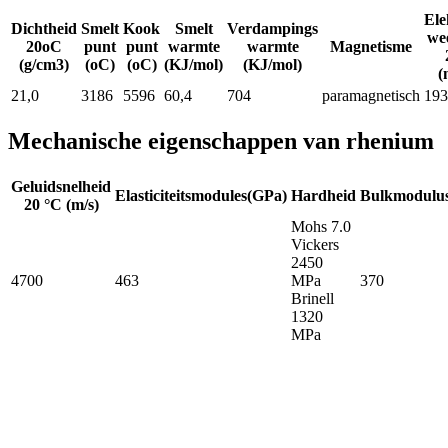
Ele
Dichtheid
Smelt
Kook
Smelt
Verdampings
we
20oC
punt
punt
warmte
warmte
Magnetisme
(g/cm3)
(oC)
(oC)
(KJ/mol)
(KJ/mol)
(
21,0
3186
5596
60,4
704
paramagnetisch
193
Mechanische eigenschappen van rhenium
Geluidsnelheid
Elasticiteitsmodules(GPa)
Hardheid
Bulkmodulu
20 °C (m/s)
Mohs 7.0
Vickers
2450
4700
463
MPa
370
Brinell
1320
MPa