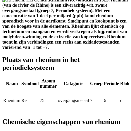
(van de rivier de Rhine) is een zilverachtig-wit, zware
overgangsmetaal (groep 7, Periodiek systeem). Met een
concentratie van 1 deel per miljard (ppb) komt rhenium
sporadisch voor in de aardkorst. Smeltpunt en kookpunt is een
van de hoogste van alle elementen. Rhenium lijkt chemisch op
technetium en mangaan en wordt verkregen als bijproduct van
molybdeen-winning en de extractie van koperertsen. Rhenium
toont in zijn verbindingen een reeks aan oxidatietoestanden
variërend van -1 tot +7.
Plaats van rhenium in het
periodieksysteem
Atoom
Naam
Symbool
Catagorie
Groep
Periode
Blok
nummer
Rhenium
Re
75
overgangsmetaal
7
6
d
Chemische eigenschappen van rhenium