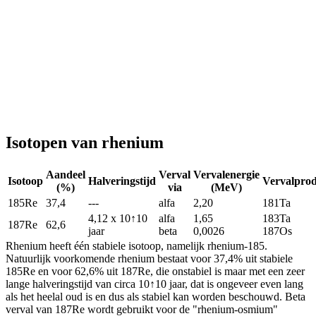
Isotopen van rhenium
Aandeel
Verval
Vervalenergie
Isotoop
Halveringstijd
Vervalpro
(%)
via
(MeV)
185Re
37,4
---
alfa
2,20
181Ta
4,12 x 10↑10
alfa
1,65
183Ta
187Re
62,6
jaar
beta
0,0026
187Os
Rhenium heeft één stabiele isotoop, namelijk rhenium-185.
Natuurlijk voorkomende rhenium bestaat voor 37,4% uit stabiele
185Re en voor 62,6% uit 187Re, die onstabiel is maar met een zeer
lange halveringstijd van circa 10↑10 jaar, dat is ongeveer even lang
als het heelal oud is en dus als stabiel kan worden beschouwd. Beta
verval van 187Re wordt gebruikt voor de "rhenium-osmium"