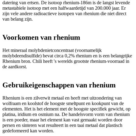
datering van ertsen. De isotoop rhenium-186m is de langst levende
metastabiele isotoop met een halfwaardetijd van 200.000 jaar. Er
zijn vele andere radioactieve isotopen van rhenium die niet direct
van belang zijn.
Voorkomen van rhenium
Het mineraal molybdenietconcentraat (voornamelijk
molybdeendisulfide) bevat circa 0,2% rhenium en is een belangrijke
Rhenium bron. Chili heeft 's werelds grootste rhenium-voorraad in
de aardkorst.
Gebruikeigenschappen van rhenium
Rhenium is een zilverwit metaal en heeft met uitzondering van
wolfraam en koolstof de hoogste smeltpunt en kookpunt van de
elementen. Het is het element met de hoogste specifiek gewicht, op
platina, iridium en osmium na. De handelsvorm vorm van rhenium
is een poeder, maar het element kan vast gemaakt worden door
persen en sinteren wat resulteert in een taai metaal dat plastisch
gedeformeerd kan worden.