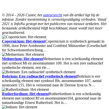
© 2014 - 2026 Custor, het
auteursrecht
van dit artikel ligt bij de
infoteur. Zonder toestemming is vermenigvuldiging verboden. Vanaf
2021 is InfoNu gestopt met het publiceren van nieuwe artikelen. Het
bestaande artikelbestand blijft beschikbaar, maar wordt niet meer
geactualiseerd.
Copernicium: Het element
Copernicium is synthetisch gemaakt in
1996, door Peter Armbruster and Gottfried Münzenber (Gesellschaft
fur Schwerionenforschung…
Meitnerium: Het element
Meitnerium is een scheikundig element
met symbool Mt en atoomnummer 109. Het is een zeer radioactief
synthetische element, een ele…
Bohrium: Een radioactief synthetisch element
Bohrium is een
scheikundig element met symbool Bh, atoomnummer 107, aantal
neutronen 155. Het is vernoemd naar de Deense fysicus N…
Rutherfordium: Het element
Rutherfordium is een scheikundig
element met symbool Rf en atoomnummer104, genoemd naar de
natuurkundige Ernest Rutherford. Het is…