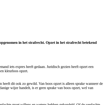
opgenomen in het strafrecht. Opzet in het strafrecht betekend
emand iets expres heeft gedaan. Juridisch gezien heeft opzet een
en kleurloos opzet.
en heeft dit ook zo gewild. Van boos opzet is alleen sprake wanneer de
usdanige wijze handelt, is er geen sprake van boos opzet, wel van
 verdachte moet willens en wetens hebben gehandeld. Of de verdachte