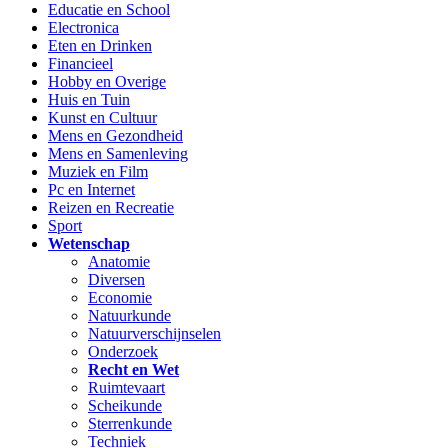
Educatie en School
Electronica
Eten en Drinken
Financieel
Hobby en Overige
Huis en Tuin
Kunst en Cultuur
Mens en Gezondheid
Mens en Samenleving
Muziek en Film
Pc en Internet
Reizen en Recreatie
Sport
Wetenschap
Anatomie
Diversen
Economie
Natuurkunde
Natuurverschijnselen
Onderzoek
Recht en Wet
Ruimtevaart
Scheikunde
Sterrenkunde
Techniek