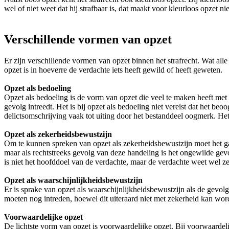
wel of niet weet dat hij strafbaar is, dat maakt voor kleurloos opzet ni
Verschillende vormen van opzet
Er zijn verschillende vormen van opzet binnen het strafrecht. Wat al
opzet is in hoeverre de verdachte iets heeft gewild of heeft geweten.
Opzet als bedoeling
Opzet als bedoeling is de vorm van opzet die veel te maken heeft met 
gevolg intreedt. Het is bij opzet als bedoeling niet vereist dat het b
delictsomschrijving vaak tot uiting door het bestanddeel oogmerk. Het 
Opzet als zekerheidsbewustzijn
Om te kunnen spreken van opzet als zekerheidsbewustzijn moet het ga
maar als rechtstreeks gevolg van deze handeling is het ongewilde gevo
is niet het hoofddoel van de verdachte, maar de verdachte weet wel ze
Opzet als waarschijnlijkheidsbewustzijn
Er is sprake van opzet als waarschijnlijkheidsbewustzijn als de gevol
moeten nog intreden, hoewel dit uiteraard niet met zekerheid kan wor
Voorwaardelijke opzet
De lichtste vorm van opzet is voorwaardelijke opzet. Bij voorwaardel