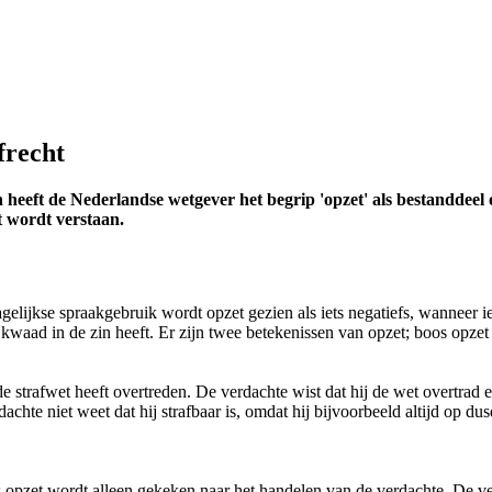
frecht
heeft de Nederlandse wetgever het begrip 'opzet' als bestanddeel 
 wordt verstaan.
agelijkse spraakgebruik wordt opzet gezien als iets negatiefs, wanneer i
kwaad in de zin heeft. Er zijn twee betekenissen van opzet; boos opzet 
 strafwet heeft overtreden. De verdachte wist dat hij de wet overtrad 
achte niet weet dat hij strafbaar is, omdat hij bijvoorbeeld altijd op d
oos opzet wordt alleen gekeken naar het handelen van de verdachte. De