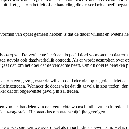
et uit. Het gaat om het feit of de handeling die de verdachte heeft begaa
le vormen van opzet gemeen hebben is dat de dader willens en wetens h
boos opzet. De verdachte heeft een bepaald doel voor ogen en daarom pl
eoogde gevolg ook daadwerkelijk optreedt. Als er wordt gesproken over op
gaat dan om het doel dat de verdachte heeft. Om dit doel te bereiken pl
an om een gevolg waar de wil van de dader niet op is gericht. Met een 
lg ingetreden. Wanneer de dader wist dat dit gevolg in zou treden, dan 
ker dat dit ongewenste gevolg in zal treden.
gen van het handelen van een verdachte waarschijnlijk zullen intreden.
den vastgesteld. Het gaat dus om waarschijnlijke gevolgen.
ijke opzet, spreken we over opzet als mogelijkheidsbewustzijn. Het is 