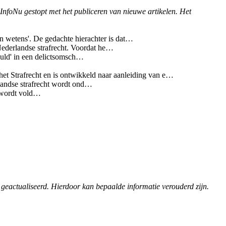
 InfoNu gestopt met het publiceren van nieuwe artikelen. Het
en wetens'. De gedachte hierachter is dat…
Nederlandse strafrecht. Voordat he…
huld' in een delictsomsch…
het Strafrecht en is ontwikkeld naar aanleiding van e…
rlandse strafrecht wordt ond…
er wordt vold…
 geactualiseerd. Hierdoor kan bepaalde informatie verouderd zijn.