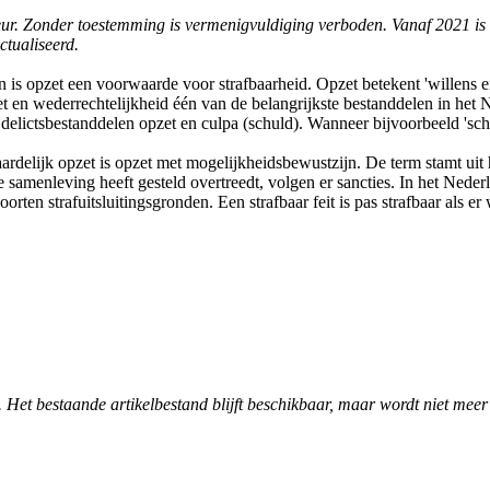
foteur. Zonder toestemming is vermenigvuldiging verboden. Vanaf 2021 is
ctualiseerd.
n is opzet een voorwaarde voor strafbaarheid. Opzet betekent 'willens 
t en wederrechtelijkheid één van de belangrijkste bestanddelen in het 
s delictsbestanddelen opzet en culpa (schuld). Wanneer bijvoorbeeld 'sc
rdelijk opzet is opzet met mogelijkheidsbewustzijn. De term stamt uit 
samenleving heeft gesteld overtreedt, volgen er sancties. In het Nede
oorten strafuitsluitingsgronden. Een strafbaar feit is pas strafbaar als 
. Het bestaande artikelbestand blijft beschikbaar, maar wordt niet meer