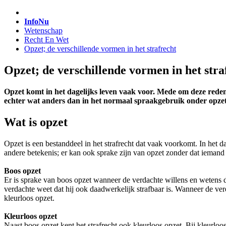
InfoNu
Wetenschap
Recht En Wet
Opzet; de verschillende vormen in het strafrecht
Opzet; de verschillende vormen in het stra
Opzet komt in het dagelijks leven vaak voor. Mede om deze reden 
echter wat anders dan in het normaal spraakgebruik onder opzet
Wat is opzet
Opzet is een bestanddeel in het strafrecht dat vaak voorkomt. In het d
andere betekenis; er kan ook sprake zijn van opzet zonder dat iemand 
Boos opzet
Er is sprake van boos opzet wanneer de verdachte willens en wetens de
verdachte weet dat hij ook daadwerkelijk strafbaar is. Wanneer de verd
kleurloos opzet.
Kleurloos opzet
Naast boos opzet kent het strafrecht ook kleurloos opzet. Bij kleurl